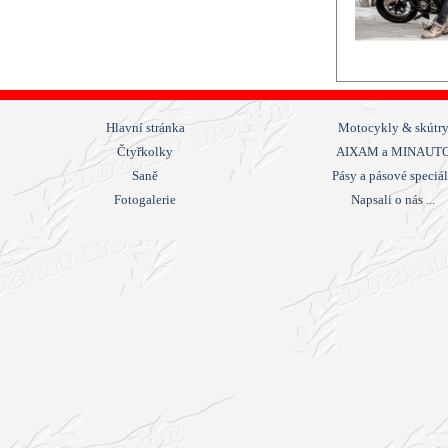
Hlavní stránka
Motocykly & skútr
Čtyřkolky
AIXAM a MINAUT
Saně
Pásy a pásové speciá
Fotogalerie
Napsali o nás ...
Návrat na obsah