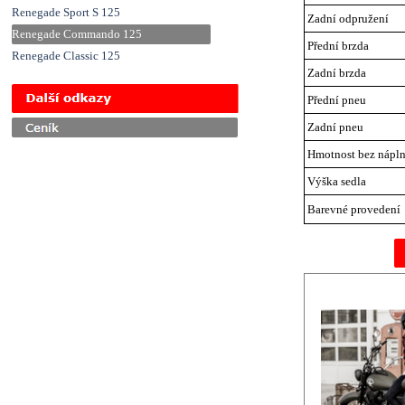
Renegade Sport S 125
Zadní odpružení
Renegade Commando 125
Přední brzda
Renegade Classic 125
Zadní brzda
Přeskočit menu
Přední pneu
Zadní pneu
Hmotnost bez nápln
Výška sedla
Barevné provedení