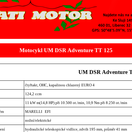
Motocykl UM DSR Adventure TT 125
UM DSR Adventure 
čtyřtakt, OHC, kapalinou chlazený EURO 4
124,2 ccm
11 kW m(14,8 HP) při 10.500 ot./min, 10,9 Nm při 8.250 ot./min
tém
MARELLI EFI
nožní/elektrické
ení
hydraulické teleskopické vidlice, zdvih 195 mm, průměr 41 mm