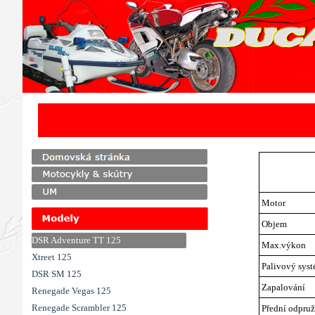
Přejít na obsah
Motor
Objem
DSR Adventure TT 125
Max.výkon
Xtreet 125
Palivový sys
DSR SM 125
Zapalování
Renegade Vegas 125
Renegade Scrambler 125
Přední odpruž