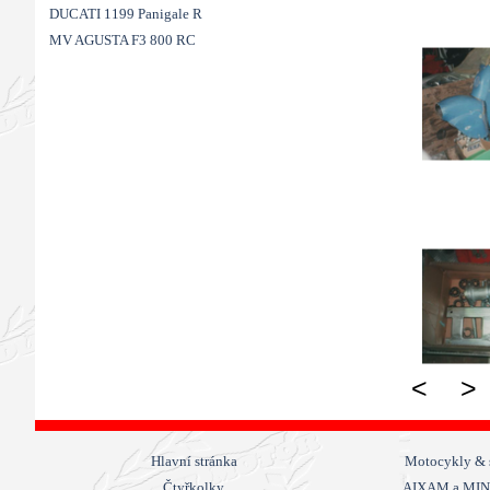
DUCATI 1199 Panigale R
MV AGUSTA F3 800 RC
Přeskočit menu
<
>
Hlavní stránka
Motocykly & 
Čtyřkolky
AIXAM a MI