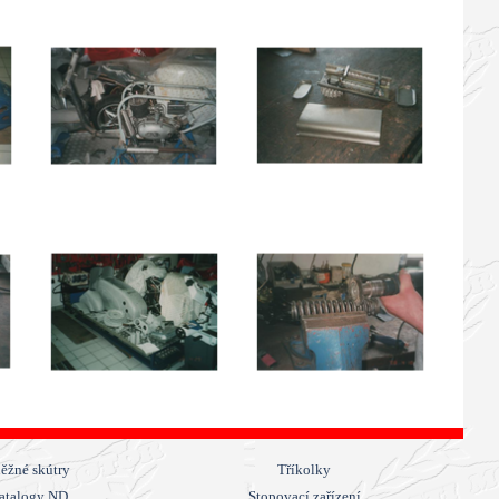
ěžné skútry
Tříkolky
atalogy ND
Stopovací zařízení