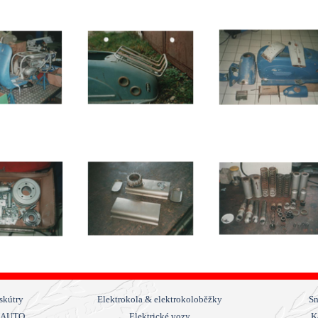
Přeskočit menu
skútry
Elektrokola & elektrokoloběžky
Sn
NAUTO
Elektrické vozy
K