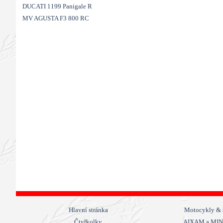
DUCATI 1199 Panigale R
MV AGUSTA F3 800 RC
Přeskočit menu
Hlavní stránka
Motocykly & 
Čtyřkolky
AIXAM a MI