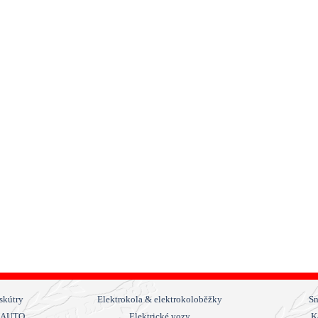
Přeskočit menu
skútry
Elektrokola & elektrokoloběžky
Sn
NAUTO
Elektrické vozy
K