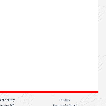
ěžné skútry
Tříkolky
atalogy ND
Stopovací zařízení