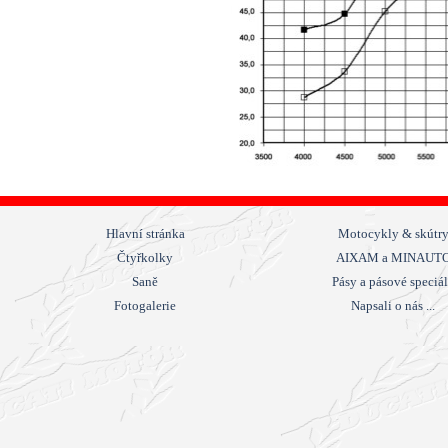
Hlavní stránka
Motocykly & skútr
Čtyřkolky
AIXAM a MINAUT
Saně
Pásy a pásové speciá
Fotogalerie
Napsali o nás ...
Návrat na obsah