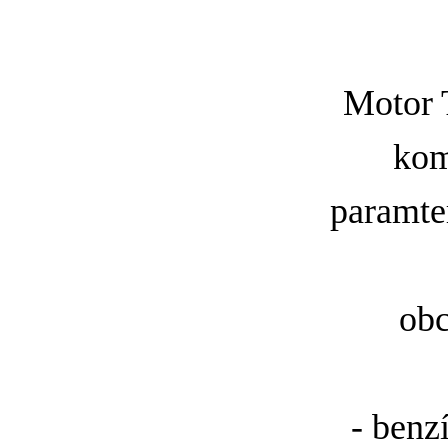
Motor 
kom
paramte
obc
- benz