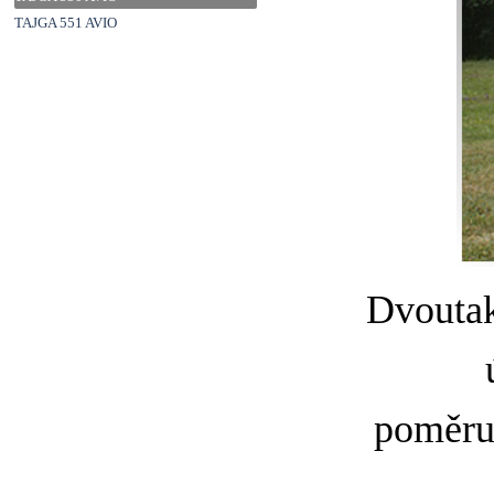
TAJGA 551 AVIO
Přeskočit menu
Dvoutak
poměru 