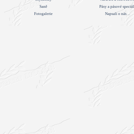
Saně
Pásy a pásové speciá
Fotogalerie
Napsali o nás ...
Návrat na obsah