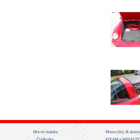
Hlavní stránka
Motocykly & skútr
Čtyřkolky
AIXAM a MINAUT