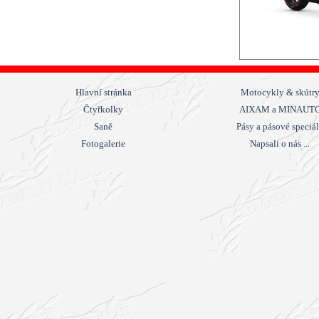
Hlavní stránka
Motocykly & skútr
Čtyřkolky
AIXAM a MINAUT
Saně
Pásy a pásové speciá
Fotogalerie
Napsali o nás ...
Návrat na obsah