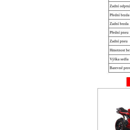
Zadní odpru
Přední brzda
Zadní brzda
Přední pneu
Zadní pneu
Hmotnost be
Výška sedla
Barevné pro