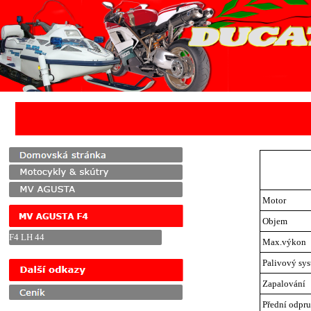
Přejít na obsah
Motor
Objem
F4 LH 44
Max.výkon
Přeskočit menu
Palivový sy
Zapalování
Přední odpr