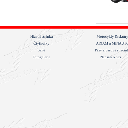
Hlavní stránka
Motocykly & skútr
Čtyřkolky
AIXAM a MINAUT
Saně
Pásy a pásové speciá
Fotogalerie
Napsali o nás ...
Návrat na obsah