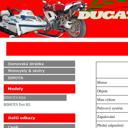
Přejít na obsah
Motor
Objem
BIMOTA KB4
Max.výkon
BIMOTA Tesi H2
Palivový systém
Přeskočit menu
Zapalování
Přední odpružení