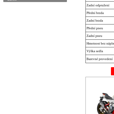
Zadní odpružení
Přední brzda
Zadní brzda
Přední pneu
Zadní pneu
Hmotnost bez nápln
Výška sedla
Barevné provedení