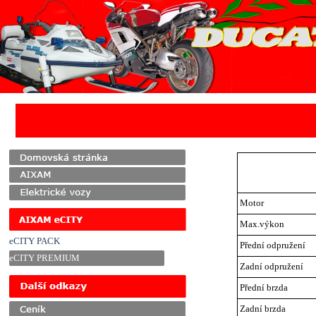
Přejít na obsah
Motor
Max.výkon
eCITY PACK
Přední odpružení
eCITY PREMIUM
Zadní odpružení
Přeskočit menu
Přední brzda
Zadní brzda