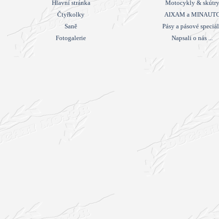
Hlavní stránka
Motocykly & skútr
Čtyřkolky
AIXAM a MINAUT
Saně
Pásy a pásové speciá
Fotogalerie
Napsali o nás ...
Návrat na obsah