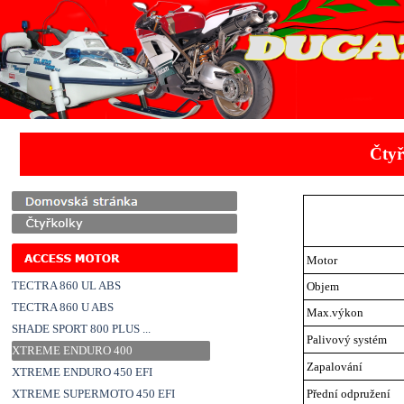
Přejít na obsah
Čty
Motor
TECTRA 860 UL ABS
Objem
TECTRA 860 U ABS
Max.výkon
SHADE SPORT 800 PLUS ...
Palivový systém
XTREME ENDURO 400
Zapalování
XTREME ENDURO 450 EFI
XTREME SUPERMOTO 450 EFI
Přední odpružení