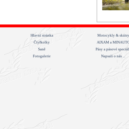
Hlavní stránka
Motocykly & skútr
Čtyřkolky
AIXAM a MINAUT
Saně
Pásy a pásové speciá
Fotogalerie
Napsali o nás ...
Návrat na obsah