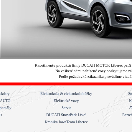
K sortimentu produktů firmy DUCATI MOTOR Liberec patř
Na veškeré námi nabízené vozy poskytujeme záru
Podle požadavků zákazníka provádíme vizuáln
Přeskočit menu
skútry
Elektrokola & elektrokoloběžky
Sn
NAUTO
Elektrické vozy
K
peciály
Servis
A
 ...
DUCATI SnowPark Live!
Porsc
Kronika JawaTeam Liberec