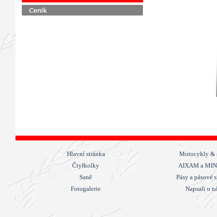
Hlavní stránka
Motocykly & 
Čtyřkolky
AIXAM a MI
Saně
Pásy a pásové s
Fotogalerie
Napsali o nás
Návrat na obsah