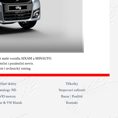
í i malá vozidla AIXAM a MINAUTO.
ční i pozáruční servis.
í i technický tuning.
ěžné skútry
Tříkolky
atalogy ND
Stopovací zařízení
VIO motory
Bazar / Použité
he & VW Klasik
Kontakt