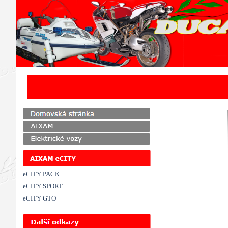
Přejít na obsah
eCITY PACK
eCITY SPORT
eCITY GTO
Přeskočit menu